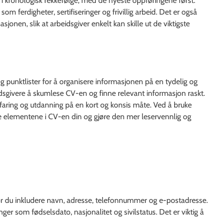
 i kronologisk rekkefølge, med de nyeste oppføringene først.
om ferdigheter, sertifiseringer og frivillig arbeid. Det er også
sjonen, slik at arbeidsgiver enkelt kan skille ut de viktigste
 og punktlister for å organisere informasjonen på en tydelig og
eidsgivere å skumlese CV-en og finne relevant informasjon raskt.
erfaring og utdanning på en kort og konsis måte. Ved å bruke
ste elementene i CV-en din og gjøre den mer leservennlig og
bør du inkludere navn, adresse, telefonnummer og e-postadresse.
nger som fødselsdato, nasjonalitet og sivilstatus. Det er viktig å