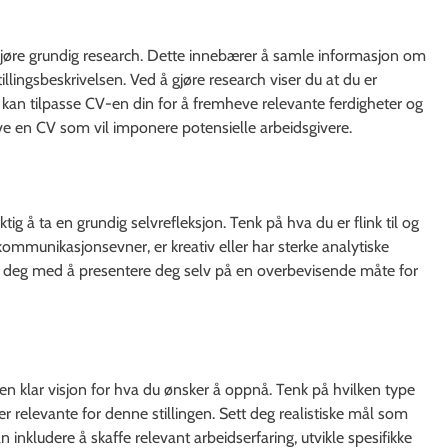
 gjøre grundig research. Dette innebærer å samle informasjon om
illingsbeskrivelsen. Ved å gjøre research viser du at du er
du kan tilpasse CV-en din for å fremheve relevante ferdigheter og
skrive en CV som vil imponere potensielle arbeidsgivere.
iktig å ta en grundig selvrefleksjon. Tenk på hva du er flink til og
kommunikasjonsevner, er kreativ eller har sterke analytiske
jelpe deg med å presentere deg selv på en overbevisende måte for
 en klar visjon for hva du ønsker å oppnå. Tenk på hvilken type
er relevante for denne stillingen. Sett deg realistiske mål som
nkludere å skaffe relevant arbeidserfaring, utvikle spesifikke