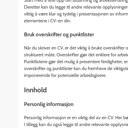
Start med å liste opp din utdanning og arbeidserfaring
Deretter kan du legge til andre relevante opplysninger s
viktig å være klar og tydelig i presentasjonen av informa
elementene i CV-en din.
Bruk overskrifter og punktlister
Når du skriver en CV, er det viktig å bruke overskrifter
strukturert måte. Overskrifter gjør det enklere for arb
Punktlistene gjør det mulig å presentere ferdigheter, 
overskrifter og punktlister kan du fremheve de viktig
imponerende for potensielle arbeidsgivere.
Innhold
Personlig informasjon
Personlig informasjon er en viktig del av en CV. Her 
I tillegg kan du også legge til andre relevante opplysni