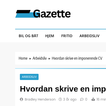
Skip
to
content
Gazette
BIL OG BÅT
HJEM
FRITID
ARBEIDSLIV
Home
Arbeidsliv
Hvordan skrive en imponerende CV
ARBEIDSLIV
Hvordan skrive en im
Bradley Henderson
3 år ago
0
16 mi