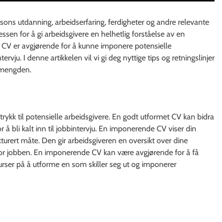
ersons utdanning, arbeidserfaring, ferdigheter og andre relevante
sen for å gi arbeidsgivere en helhetlig forståelse av en
t CV er avgjørende for å kunne imponere potensielle
tervju. I denne artikkelen vil vi gi deg nyttige tips og retningslinjer
a mengden.
trykk til potensielle arbeidsgivere. En godt utformet CV kan bidra
or å bli kalt inn til jobbintervju. En imponerende CV viser din
ukturert måte. Den gir arbeidsgiveren en oversikt over dine
 for jobben. En imponerende CV kan være avgjørende for å få
urser på å utforme en som skiller seg ut og imponerer