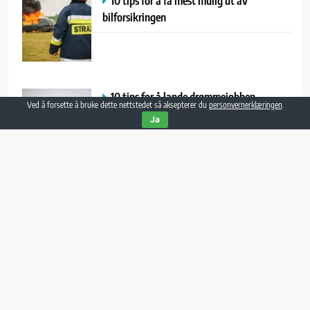
10 tips for å få mest mulig ut av
bilforsikringen
10 tips for å lande drømmejobben
Ved å forsette å bruke dette nettstedet så aksepterer du
personvernerklæringen
.
Ja
10 tips for å skape et fantastisk
hageområde