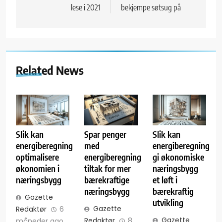
lese i 2021
bekjempe søtsug på
Related News
Slik kan
Spar penger
Slik kan
energiberegning
med
energiberegning
optimalisere
energiberegning
gi økonomiske
økonomien i
tiltak for mer
næringsbygg
næringsbygg
bærekraftige
et løft i
næringsbygg
bærekraftig
Gazette
utvikling
Gazette
Redaktør
6
Gazette
Redaktør
8
måneder ago