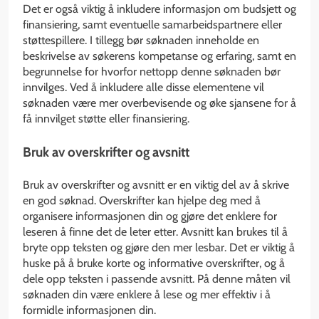
Det er også viktig å inkludere informasjon om budsjett og
finansiering, samt eventuelle samarbeidspartnere eller
støttespillere. I tillegg bør søknaden inneholde en
beskrivelse av søkerens kompetanse og erfaring, samt en
begrunnelse for hvorfor nettopp denne søknaden bør
innvilges. Ved å inkludere alle disse elementene vil
søknaden være mer overbevisende og øke sjansene for å
få innvilget støtte eller finansiering.
Bruk av overskrifter og avsnitt
Bruk av overskrifter og avsnitt er en viktig del av å skrive
en god søknad. Overskrifter kan hjelpe deg med å
organisere informasjonen din og gjøre det enklere for
leseren å finne det de leter etter. Avsnitt kan brukes til å
bryte opp teksten og gjøre den mer lesbar. Det er viktig å
huske på å bruke korte og informative overskrifter, og å
dele opp teksten i passende avsnitt. På denne måten vil
søknaden din være enklere å lese og mer effektiv i å
formidle informasjonen din.