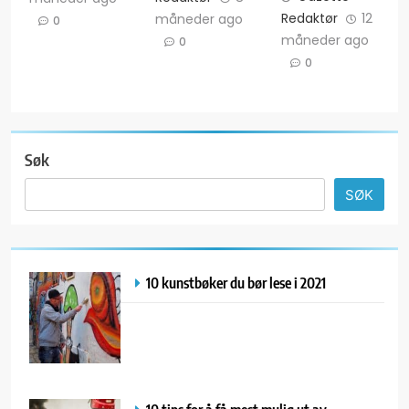
Redaktør
12
måneder ago
0
måneder ago
0
0
Søk
SØK
10 kunstbøker du bør lese i 2021