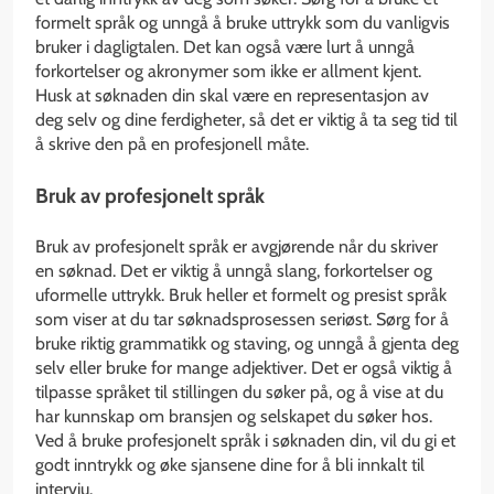
formelt språk og unngå å bruke uttrykk som du vanligvis
bruker i dagligtalen. Det kan også være lurt å unngå
forkortelser og akronymer som ikke er allment kjent.
Husk at søknaden din skal være en representasjon av
deg selv og dine ferdigheter, så det er viktig å ta seg tid til
å skrive den på en profesjonell måte.
Bruk av profesjonelt språk
Bruk av profesjonelt språk er avgjørende når du skriver
en søknad. Det er viktig å unngå slang, forkortelser og
uformelle uttrykk. Bruk heller et formelt og presist språk
som viser at du tar søknadsprosessen seriøst. Sørg for å
bruke riktig grammatikk og staving, og unngå å gjenta deg
selv eller bruke for mange adjektiver. Det er også viktig å
tilpasse språket til stillingen du søker på, og å vise at du
har kunnskap om bransjen og selskapet du søker hos.
Ved å bruke profesjonelt språk i søknaden din, vil du gi et
godt inntrykk og øke sjansene dine for å bli innkalt til
intervju.