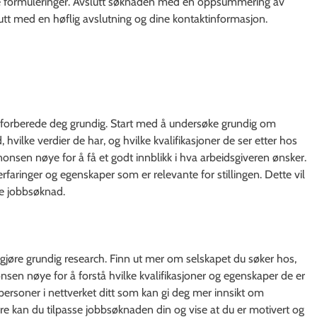
rte formuleringer. Avslutt søknaden med en oppsummering av
lutt med en høflig avslutning og dine kontaktinformasjon.
å forberede deg grundig. Start med å undersøke grundig om
hvilke verdier de har, og hvilke kvalifikasjoner de ser etter hos
nonsen nøye for å få et godt innblikk i hva arbeidsgiveren ønsker.
erfaringer og egenskaper som er relevante for stillingen. Dette vil
de jobbsøknad.
 gjøre grundig research. Finn ut mer om selskapet du søker hos,
onsen nøye for å forstå hvilke kvalifikasjoner og egenskaper de er
r personer i nettverket ditt som kan gi deg mer innsikt om
re kan du tilpasse jobbsøknaden din og vise at du er motivert og