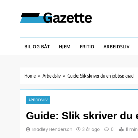
Skip
to
content
Gazette
BIL OG BÅT
HJEM
FRITID
ARBEIDSLIV
Home
Arbeidsliv
Guide: Slik skriver du en jobbsøknad
ARBEIDSLIV
Guide: Slik skriver d
Bradley Henderson
3 år ago
0
11 min