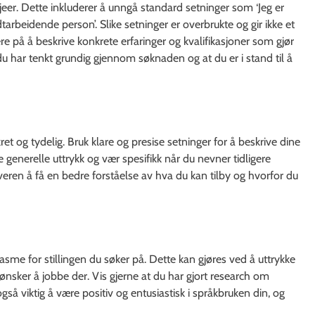
sjeer. Dette inkluderer å unngå standard setninger som ‘Jeg er
rdtarbeidende person’. Slike setninger er overbrukte og gir ikke et
re på å beskrive konkrete erfaringer og kvalifikasjoner som gjør
du har tenkt grundig gjennom søknaden og at du er i stand til å
et og tydelig. Bruk klare og presise setninger for å beskrive dine
e generelle uttrykk og vær spesifikk når du nevner tidligere
veren å få en bedre forståelse av hva du kan tilby og hvorfor du
iasme for stillingen du søker på. Dette kan gjøres ved å uttrykke
 ønsker å jobbe der. Vis gjerne at du har gjort research om
så viktig å være positiv og entusiastisk i språkbruken din, og