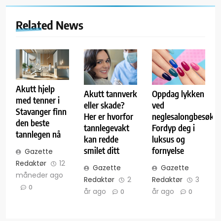
Related News
Akutt hjelp
Akutt tannverk
Oppdag lykken
med tenner i
eller skade?
ved
Stavanger finn
Her er hvorfor
neglesalongbesøk:
den beste
tannlegevakt
Fordyp deg i
tannlegen nå
kan redde
luksus og
smilet ditt
fornyelse
Gazette
Redaktør
12
Gazette
Gazette
måneder ago
Redaktør
2
Redaktør
3
0
år ago
år ago
0
0