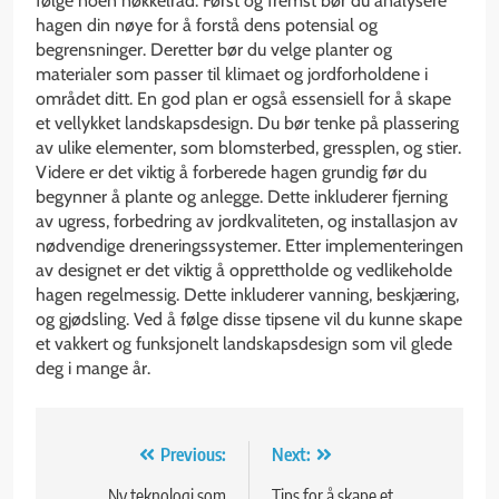
følge noen nøkkelråd. Først og fremst bør du analysere
hagen din nøye for å forstå dens potensial og
begrensninger. Deretter bør du velge planter og
materialer som passer til klimaet og jordforholdene i
området ditt. En god plan er også essensiell for å skape
et vellykket landskapsdesign. Du bør tenke på plassering
av ulike elementer, som blomsterbed, gressplen, og stier.
Videre er det viktig å forberede hagen grundig før du
begynner å plante og anlegge. Dette inkluderer fjerning
av ugress, forbedring av jordkvaliteten, og installasjon av
nødvendige dreneringssystemer. Etter implementeringen
av designet er det viktig å opprettholde og vedlikeholde
hagen regelmessig. Dette inkluderer vanning, beskjæring,
og gjødsling. Ved å følge disse tipsene vil du kunne skape
et vakkert og funksjonelt landskapsdesign som vil glede
deg i mange år.
Innleggsnavigasjon
Previous:
Next:
Ny teknologi som
Tips for å skape et