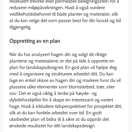
resirkulert trevirke eller permeable belegningsstein for å
redusere miljøpåvirkningen. Husk å også vurdere
vedlikeholdsbehovet til både planter og materialer, slik
at du kan velge det som passer best for din livsstil og tid
tilgjengelig.
Oppretting av en plan
Når du har analysert hagen din og valgt de riktige
plantene og materialene, er det på tide å opprette en
plan for landskapsdesignet. En god plan vil hjelpe deg
med å organisere og strukturere arbeidet ditt. Du kan
lage en enkel skisse av hagen din og markere hvor du vil
plassere ulike elementer som blomsterbed, trær, stier
osv. Det er også viktig å tenke på høyde- og
dybdeforskjeller for å skape en interessant og variert
hage. Husk å inkludere tidsperspektivet for prosjektet ditt,
slik at du kan fordele arbeidet over tid. En godt
utarbeidet plan vil bidra til å sikre at du oppnår det
ønskede resultatet for ditt landskapsdesign.