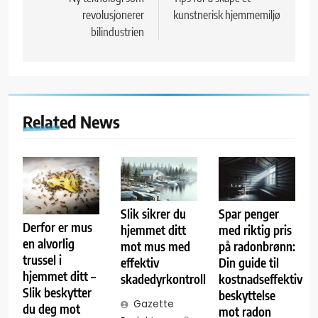
revolusjonerer
kunstnerisk hjemmemiljø
bilindustrien
Related News
Slik sikrer du
Spar penger
Derfor er mus
hjemmet ditt
med riktig pris
en alvorlig
mot mus med
på radonbrønn:
trussel i
effektiv
Din guide til
hjemmet ditt –
skadedyrkontroll
kostnadseffektiv
Slik beskytter
beskyttelse
Gazette
du deg mot
mot radon