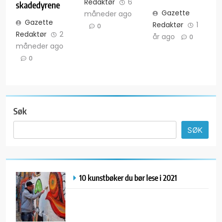
Redaktør
6
skadedyrene
Gazette
måneder ago
Gazette
Redaktør
1
0
Redaktør
2
år ago
0
måneder ago
0
Søk
SØK
10 kunstbøker du bør lese i 2021