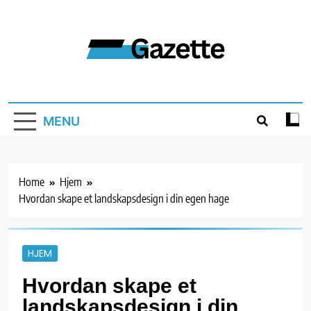
Skip
to
content
Gazette
MENU
Home
Hjem
Hvordan skape et landskapsdesign i din egen hage
HJEM
Hvordan skape et
landskapsdesign i din