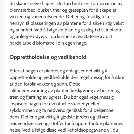
du skaper selve hagen. Du kan bruke en kombinasjon av
blomsterbed, busker, trær og gressplen for å skape et
vakkert og variert utseende. Det er også viktig å ta
hensyn til plasseringen av plantene for å sikre riktig vekst
og sunnhet. Ved å følge en plan og ta deg tid til å plante
og anlegge nøye, vil du kunne se resultatene av ditt
harde arbeid blomstre i din egen hage.
Opprettholdelse og vedlikehold
Etter at hagen er plantet og anlagt, er det viktig å
opprettholde og vedlikeholde den regelmessig for å sikre
at den forblir vakker og sunn. Dette
inkluderer
vanning
av planter,
beskjæring
av busker og
trær, og
fjerning
av ugress. Du bør også regelmessig
inspisere hagen for eventuelle skadedyr eller
sykdommer, og ta nødvendige tiltak for å bekjempe
dem. Det er også viktig å gjødsle jorden og tilføre
nødvendige næringsstoffer for å opprettholde plantenes
helse. Ved å følge disse vedlikeholdsoppgavene vil du