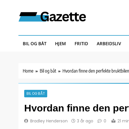
Skip
to
content
Gazette
BIL OG BÅT
HJEM
FRITID
ARBEIDSLIV
Home
Bil og båt
Hvordan finne den perfekte bruktbile
BIL OG BÅT
Hvordan finne den per
Bradley Henderson
3 år ago
0
21 mi