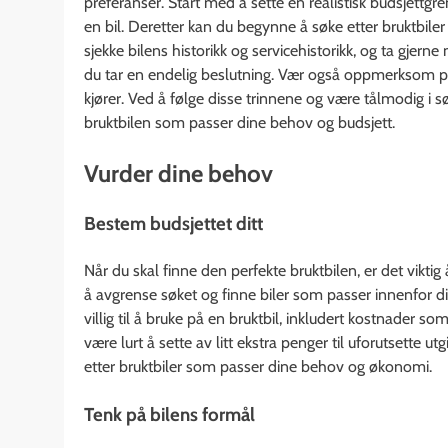
preferanser. Start med å sette en realistisk budsjett
en bil. Deretter kan du begynne å søke etter bruktbiler 
sjekke bilens historikk og servicehistorikk, og ta gjern
du tar en endelig beslutning. Vær også oppmerksom på
kjører. Ved å følge disse trinnene og være tålmodig i 
bruktbilen som passer dine behov og budsjett.
Vurder dine behov
Bestem budsjettet ditt
Når du skal finne den perfekte bruktbilen, er det vikt
å avgrense søket og finne biler som passer innenfor
villig til å bruke på en bruktbil, inkludert kostnader s
være lurt å sette av litt ekstra penger til uforutsette u
etter bruktbiler som passer dine behov og økonomi.
Tenk på bilens formål