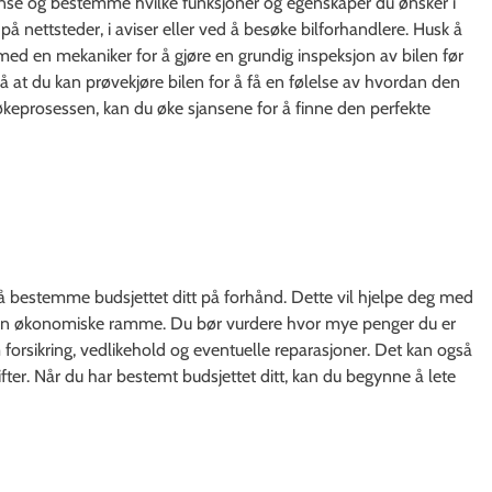
grense og bestemme hvilke funksjoner og egenskaper du ønsker i
på nettsteder, i aviser eller ved å besøke bilforhandlere. Husk å
e med en mekaniker for å gjøre en grundig inspeksjon av bilen før
 at du kan prøvekjøre bilen for å få en følelse av hvordan den
søkeprosessen, kan du øke sjansene for å finne den perfekte
ig å bestemme budsjettet ditt på forhånd. Dette vil hjelpe deg med
 din økonomiske ramme. Du bør vurdere hvor mye penger du er
om forsikring, vedlikehold og eventuelle reparasjoner. Det kan også
tgifter. Når du har bestemt budsjettet ditt, kan du begynne å lete