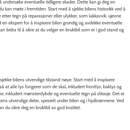
g å undersøke eventuelle tidligere skader. Dette kan gi deg en
du kan møte i fremtiden. Start med å sjekke bilens historikk ved å
e etter tegn på reparasjoner eller ulykker, som lakkavvik, ujevne
 en ekspert for å inspisere bilen grundig og avdekke eventuelle
n bidra til å sikre at du velger en bruktbil som er i god stand og
å sjekke bilens utvendige tilstand nøye. Start med å inspisere
gså at alle lys fungerer som de skal, inkludert frontlys, baklys og
e, inkludert mønsterdybde og eventuelle tegn på slitasje. Det er
ilens utvendige deler, spesielt under bilen og i hjulbrønnene. Ved
an du sikre deg en bruktbil av god kvalitet.