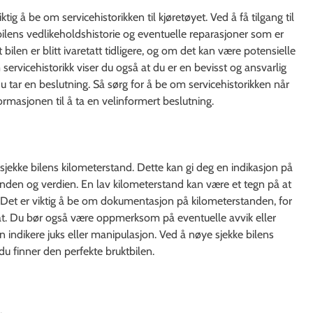
ktig å be om servicehistorikken til kjøretøyet. Ved å få tilgang til
bilens vedlikeholdshistorie og eventuelle reparasjoner som er
 bilen er blitt ivaretatt tidligere, og om det kan være potensielle
vicehistorikk viser du også at du er en bevisst og ansvarlig
du tar en beslutning. Så sørg for å be om servicehistorikken når
ormasjonen til å ta en velinformert beslutning.
å sjekke bilens kilometerstand. Dette kan gi deg en indikasjon på
tanden og verdien. En lav kilometerstand kan være et tegn på at
d. Det er viktig å be om dokumentasjon på kilometerstanden, for
ikat. Du bør også være oppmerksom på eventuelle avvik eller
n indikere juks eller manipulasjon. Ved å nøye sjekke bilens
du finner den perfekte bruktbilen.