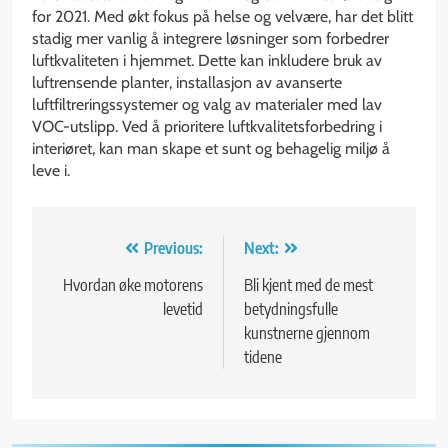
for 2021. Med økt fokus på helse og velvære, har det blitt
stadig mer vanlig å integrere løsninger som forbedrer
luftkvaliteten i hjemmet. Dette kan inkludere bruk av
luftrensende planter, installasjon av avanserte
luftfiltreringssystemer og valg av materialer med lav
VOC-utslipp. Ved å prioritere luftkvalitetsforbedring i
interiøret, kan man skape et sunt og behagelig miljø å
leve i.
Innleggsnavigasjon
Previous:
Next:
Hvordan øke motorens
Bli kjent med de mest
levetid
betydningsfulle
kunstnerne gjennom
tidene