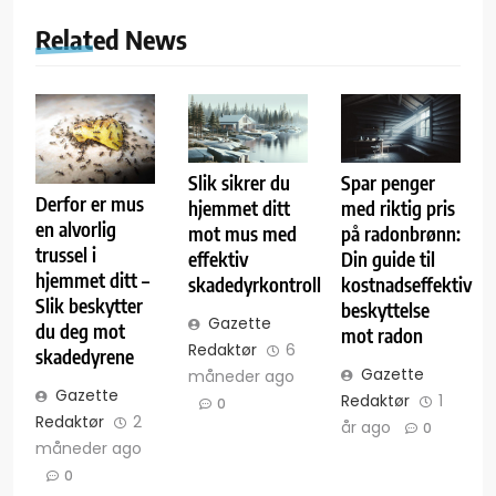
Related News
Slik sikrer du
Spar penger
Derfor er mus
hjemmet ditt
med riktig pris
en alvorlig
mot mus med
på radonbrønn:
trussel i
effektiv
Din guide til
hjemmet ditt –
skadedyrkontroll
kostnadseffektiv
Slik beskytter
beskyttelse
Gazette
du deg mot
mot radon
Redaktør
6
skadedyrene
Gazette
måneder ago
Gazette
Redaktør
1
0
Redaktør
2
år ago
0
måneder ago
0