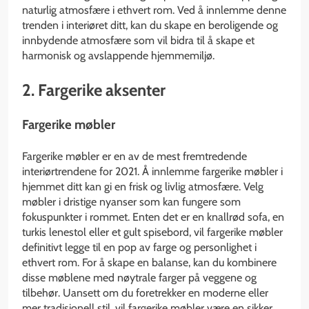
naturlig atmosfære i ethvert rom. Ved å innlemme denne
trenden i interiøret ditt, kan du skape en beroligende og
innbydende atmosfære som vil bidra til å skape et
harmonisk og avslappende hjemmemiljø.
2. Fargerike aksenter
Fargerike møbler
Fargerike møbler er en av de mest fremtredende
interiørtrendene for 2021. Å innlemme fargerike møbler i
hjemmet ditt kan gi en frisk og livlig atmosfære. Velg
møbler i dristige nyanser som kan fungere som
fokuspunkter i rommet. Enten det er en knallrød sofa, en
turkis lenestol eller et gult spisebord, vil fargerike møbler
definitivt legge til en pop av farge og personlighet i
ethvert rom. For å skape en balanse, kan du kombinere
disse møblene med nøytrale farger på veggene og
tilbehør. Uansett om du foretrekker en moderne eller
mer tradisjonell stil, vil fargerike møbler være en sikker